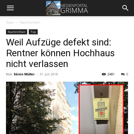
Start
Nachrichten
Nachrichten
Top
Weil Aufzüge defekt sind:
Rentner können Hochhaus
nicht verlassen
Von
Sören Müller
-
31. Juli 2018
2481
0