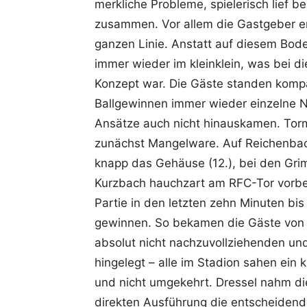
merkliche Probleme, spielerisch lief b
zusammen. Vor allem die Gastgeber en
ganzen Linie. Anstatt auf diesem Bode
immer wieder im kleinklein, was bei di
Konzept war. Die Gäste standen kompa
Ballgewinnen immer wieder einzelne N
Ansätze auch nicht hinauskamen. Torm
zunächst Mangelware. Auf Reichenbach
knapp das Gehäuse (12.), bei den Grim
Kurzbach hauchzart am RFC-Tor vorbei 
Partie in den letzten zehn Minuten b
gewinnen. So bekamen die Gäste von S
absolut nicht nachzuvollziehenden un
hingelegt – alle im Stadion sahen ein 
und nicht umgekehrt. Dressel nahm di
direkten Ausführung die entscheidend