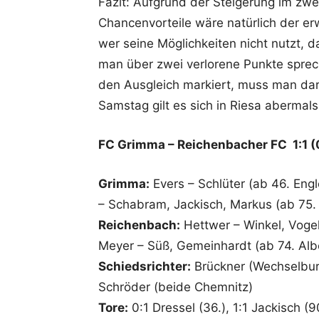
Fazit: Aufgrund der Steigerung im zw
Chancenvorteile wäre natürlich der e
wer seine Möglichkeiten nicht nutzt, da
man über zwei verlorene Punkte sprec
den Ausgleich markiert, muss man da
Samstag gilt es sich in Riesa abermals
FC Grimma – Reichenbacher FC 1:1 (
Grimma:
Evers – Schlüter (ab 46. Engle
– Schabram, Jackisch, Markus (ab 75. 
Reichenbach:
Hettwer – Winkel, Vogel,
Meyer – Süß, Gemeinhardt (ab 74. Albe
Schiedsrichter:
Brückner (Wechselburg
Schröder (beide Chemnitz)
Tore:
0:1 Dressel (36.), 1:1 Jackisch (