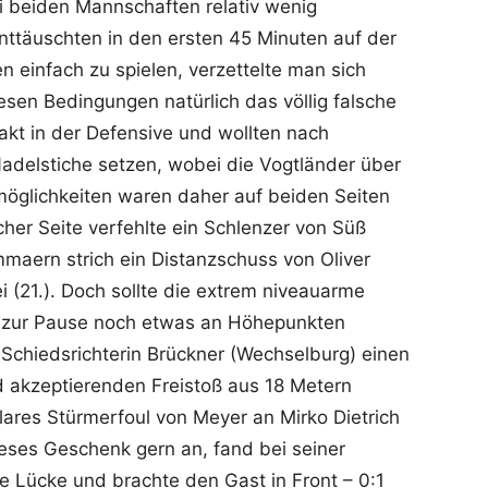
ei beiden Mannschaften relativ wenig
ttäuschten in den ersten 45 Minuten auf der
n einfach zu spielen, verzettelte man sich
esen Bedingungen natürlich das völlig falsche
kt in der Defensive und wollten nach
adelstiche setzen, wobei die Vogtländer über
öglichkeiten waren daher auf beiden Seiten
er Seite verfehlte ein Schlenzer von Süß
maern strich ein Distanzschuss von Oliver
(21.). Doch sollte die extrem niveauarme
is zur Pause noch etwas an Höhepunkten
chiedsrichterin Brückner (Wechselburg) einen
d akzeptierenden Freistoß aus 18 Metern
klares Stürmerfoul von Meyer an Mirko Dietrich
eses Geschenk gern an, fand bei seiner
e Lücke und brachte den Gast in Front – 0:1