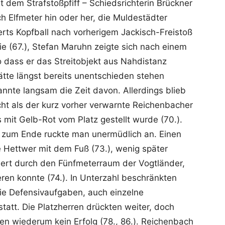
 dem Strafstoßpfiff – Schiedsrichterin Brückner
h Elfmeter hin oder her, die Muldestädter
erts Kopfball nach vorherigem Jackisch-Freistoß
ie (67.), Stefan Maruhn zeigte sich nach einem
o dass er das Streitobjekt aus Nahdistanz
ätte längst bereits unentschieden stehen
nnte langsam die Zeit davon. Allerdings blieb
cht als der kurz vorher verwarnte Reichenbacher
 mit Gelb-Rot vom Platz gestellt wurde (70.).
s zum Ende ruckte man unermüdlich an. Einen
 Hettwer mit dem Fuß (73.), wenig später
dert durch den Fünfmeterraum der Vogtländer,
ren konnte (74.). In Unterzahl beschränkten
die Defensivaufgaben, auch einzelne
tatt. Die Platzherren drückten weiter, doch
en wiederum kein Erfolg (78., 86.). Reichenbach