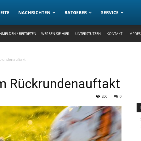
rtal
EITE
NACHRICHTEN
RATGEBER
SERVICE
NMELDEN / BEITRETEN
WERBEN SIE HIER
UNTERSTÜTZEN
KONTAKT
IMPRE
krundenauftakt
m Rückrundenauftakt
200
0