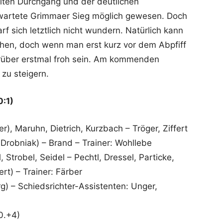
eiten Durchgang und der deutlichen
rwartete Grimmaer Sieg möglich gewesen. Doch
rf sich letztlich nicht wundern. Natürlich kann
hen, doch wenn man erst kurz vor dem Abpfiff
rüber erstmal froh sein. Am kommenden
 zu steigern.
0:1)
r), Maruhn, Dietrich, Kurzbach – Tröger, Ziffert
Drobniak) – Brand – Trainer: Wohllebe
 Strobel, Seidel – Pechtl, Dressel, Particke,
rt) – Trainer: Färber
) – Schiedsrichter-Assistenten: Unger,
90.+4)