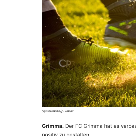
Symbolbild/pixabax
Grimma.
Der FC Grimma hat es verpas
positiv zu gestalten.