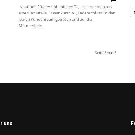
Naunhof. Räuber floh mit den Tageseinnahmen aus
A
einer Tankstelle. Er war kurz vor „Ladenschluss“ in den
leeren Kundenraum getreten und auf die
Mitarbeiterin...
Seite 2 von 2
r uns
F