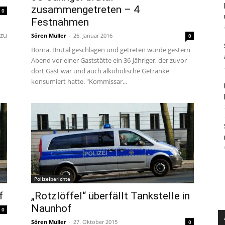
zusammengetreten – 4
0
Festnahmen
 zu
Sören Müller
-
26. Januar 2016
0
Borna. Brutal geschlagen und getreten wurde gestern
Abend vor einer Gaststätte ein 36-Jähriger, der zuvor
dort Gast war und auch alkoholische Getränke
konsumiert hatte. "Kommissar...
Polizeiberichte
f
„Rotzlöffel“ überfällt Tankstelle in
Naunhof
0
Sören Müller
-
27. Oktober 2015
0