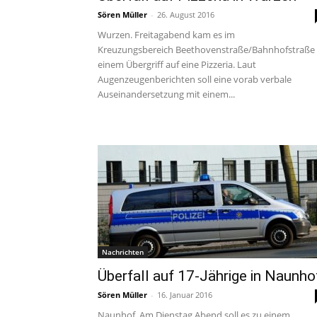
Sören Müller
-
26. August 2016
Wurzen. Freitagabend kam es im
Kreuzungsbereich Beethovenstraße/Bahnhofstraße
einem Übergriff auf eine Pizzeria. Laut
Augenzeugenberichten soll eine vorab verbale
Auseinandersetzung mit einem...
Nachrichten
Überfall auf 17-Jährige in Naunho
Sören Müller
-
16. Januar 2016
Naunhof. Am Dienstag Abend soll es zu einem