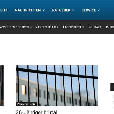
rtal
EITE
NACHRICHTEN
RATGEBER
SERVICE
ANMELDEN / BEITRETEN
WERBEN SIE HIER
UNTERSTÜTZEN
KONTAKT
IMPR
Polizeiberichte
36-Jähriger brutal