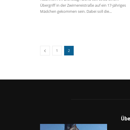
Übergriff in der Zwirnereistraße auf ein 17-jähriges
Mädchen gekommen sein. Dabei soll die...
1
2
Übe