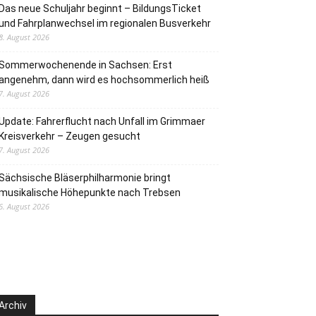
Das neue Schuljahr beginnt – BildungsTicket
und Fahrplanwechsel im regionalen Busverkehr
8. August 2026
Sommerwochenende in Sachsen: Erst
angenehm, dann wird es hochsommerlich heiß
7. August 2026
Update: Fahrerflucht nach Unfall im Grimmaer
Kreisverkehr – Zeugen gesucht
7. August 2026
Sächsische Bläserphilharmonie bringt
musikalische Höhepunkte nach Trebsen
6. August 2026
Archiv