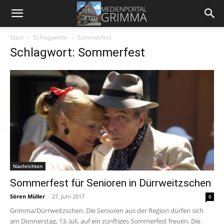
Start
Schlagworte
Sommerfest
Schlagwort: Sommerfest
Nachrichten
Sommerfest für Senioren in Dürrweitzschen
Sören Müller
-
27. Juni 2017
0
Grimma/Dürrweitzschen. Die Senioren aus der Region dürfen sich
am Donnerstag, 13. Juli, auf ein zünftiges Sommerfest freuen. Die