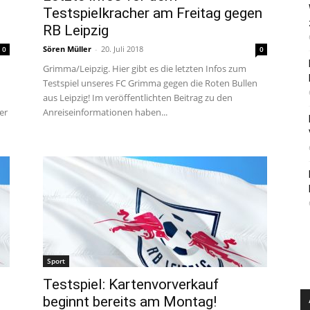
Testspielkracher am Freitag gegen
RB Leipzig
Sören Müller
-
20. Juli 2018
0
0
Grimma/Leipzig. Hier gibt es die letzten Infos zum
Testspiel unseres FC Grimma gegen die Roten Bullen
aus Leipzig! Im veröffentlichten Beitrag zu den
er
Anreiseinformationen haben...
Sport
l
Testspiel: Kartenvorverkauf
beginnt bereits am Montag!