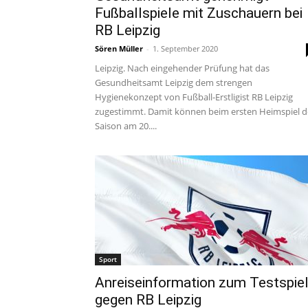
Fußballspiele mit Zuschauern bei
RB Leipzig
Sören Müller
-
1. September 2020
Leipzig. Nach eingehender Prüfung hat das
Gesundheitsamt Leipzig dem strengen
Hygienekonzept von Fußball-Erstligist RB Leipzig
zugestimmt. Damit können beim ersten Heimspiel d
Saison am 20....
Sport
Anreiseinformation zum Testspie
gegen RB Leipzig