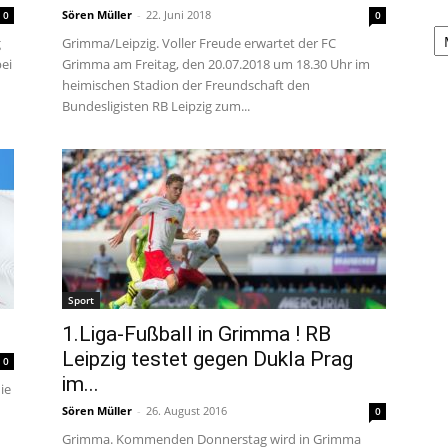
Sören Müller
-
22. Juni 2018
0
0
A
g
Grimma/Leipzig. Voller Freude erwartet der FC
bei
Grimma am Freitag, den 20.07.2018 um 18.30 Uhr im
heimischen Stadion der Freundschaft den
Bundesligisten RB Leipzig zum...
Sport
1.Liga-Fußball in Grimma ! RB
Leipzig testet gegen Dukla Prag
0
im...
ie
Sören Müller
-
26. August 2016
0
Grimma. Kommenden Donnerstag wird in Grimma