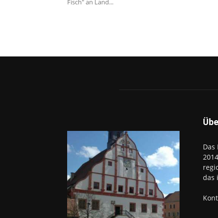
Fisch" an Land...
Übe
Das 
2014
regi
das 
Kont