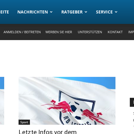
rtal
EITE
NACHRICHTEN
RATGEBER
SERVICE
ANMELDEN / BEITRETEN
WERBEN SIE HIER
UNTERSTÜTZEN
KONTAKT
IM
Sport
Letzte Infos vor dem