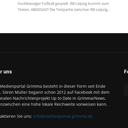
hochklassiger Fußball gespielt. RB Leipzig kommt zum
Testen. ABGESAGT Die Testpartie zwischen RB Leipzig...
r uns
F
Medienportal Grimma besteht in dieser Form seit Ende
. Sören Müller begann schon 2012 auf Facebook mit dem
onalen Nachrichtenprojekt Up to Date in Grimma/News,
inzwischen eine hohe lokale Reichweite vorweisen kann.
aktieren Sie uns:
info@medienportal-grimma.de