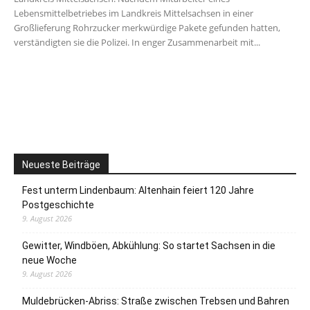
Lebensmittelbetriebes im Landkreis Mittelsachsen in einer
Großlieferung Rohrzucker merkwürdige Pakete gefunden hatten,
verständigten sie die Polizei. In enger Zusammenarbeit mit...
Neueste Beiträge
Fest unterm Lindenbaum: Altenhain feiert 120 Jahre
Postgeschichte
9. August 2026
Gewitter, Windböen, Abkühlung: So startet Sachsen in die
neue Woche
9. August 2026
Muldebrücken-Abriss: Straße zwischen Trebsen und Bahren