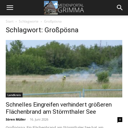
Start
Schlagworte
Großpösna
Schlagwort: Großpösna
Landkreis
Schnelles Eingreifen verhindert größeren
Flächenbrand am Störmthaler See
Sören Müller
-
16. Juni 2026
0
Großpösna. Ein Flächenbrand am Störmthaler See hat am