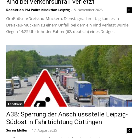
Kind bei Verkehrsunfall verletzt
Redaktion PM Polizeidirektion Leipzig
-
5. November 2025
0
Großpösna/Dreiskau-Muckern. Dienstagnachmittag kam es in
Dreiskau-Muckern zu einem Unfall, bei dem ein Kind verletzt wurde.
Gegen 14:25 Uhr fuhr der Fahrer (62, deutsch) eines Dodge...
Landkreis
A38: Sperrung der Anschlussstelle Leipzig-
Südost in Fahrtrichtung Göttingen
Sören Müller
-
17. August 2025
0