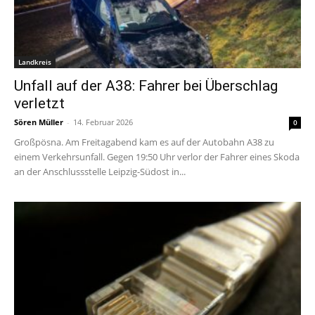
Landkreis
Unfall auf der A38: Fahrer bei Überschlag
verletzt
Sören Müller
-
14. Februar 2026
0
Großpösna. Am Freitagabend kam es auf der Autobahn A38 zu
einem Verkehrsunfall. Gegen 19:50 Uhr verlor der Fahrer eines Skoda
an der Anschlussstelle Leipzig-Südost in...