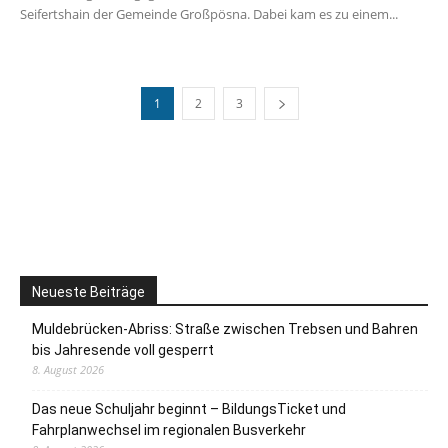
Seifertshain der Gemeinde Großpösna. Dabei kam es zu einem...
1
2
3
Neueste Beiträge
Muldebrücken-Abriss: Straße zwischen Trebsen und Bahren
bis Jahresende voll gesperrt
8. August 2026
Das neue Schuljahr beginnt – BildungsTicket und
Fahrplanwechsel im regionalen Busverkehr