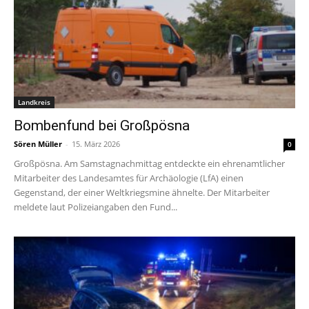
Landkreis
Bombenfund bei Großpösna
Sören Müller
-
15. März 2026
0
Großpösna. Am Samstagnachmittag entdeckte ein ehrenamtlicher
Mitarbeiter des Landesamtes für Archäologie (LfA) einen
Gegenstand, der einer Weltkriegsmine ähnelte. Der Mitarbeiter
meldete laut Polizeiangaben den Fund...