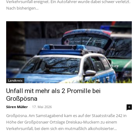
Verkehrsunfall ereignet. Ein Autofahrer wurde dabei schwer verletzt.
Nach bisherigen...
Landkreis
Unfall mit mehr als 2 Promille bei
Großpösna
Sören Müller
-
17. Mai 2026
0
Großpösna. Am Samstagabend kam es auf der Staatsstraße 242 in
Höhe der Großpösnaer Ortslage Dreiskau-Muckern zu einem
Verkehrsunfall, bei dem sich ein mutmaßlich alkoholisierter...