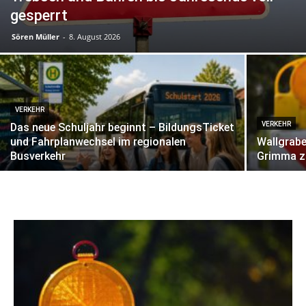
gesperrt
Sören Müller
-
8. August 2026
VERKEHR
VERKEHR
Das neue Schuljahr beginnt – BildungsTicket
und Fahrplanwechsel im regionalen
Wallgrabe
Busverkehr
Grimma z