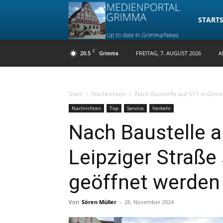
Medienpo
STARTS
C
20.5
FREITAG, 7. AUGUST 2026
A
Grimma
Grimma
Start
Nachrichten
Nach Baustelle auf S11 in Grimm
Nachrichten
Top
Service
Verkehr
Nach Baustelle a
Leipziger Straße
geöffnet werden
Von
Sören Müller
-
26. November 2024