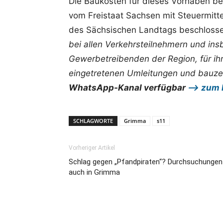
Die Baukosten für dieses Vorhaben be
vom Freistaat Sachsen mit Steuermit
des Sächsischen Landtags beschlosse
bei allen Verkehrsteilnehmern und i
Gewerbetreibenden der Region, für ihr
eingetretenen Umleitungen und bauzei
WhatsApp-Kanal verfügbar
—> zum 
SCHLAGWORTE
Grimma
s11
Vorheriger Artikel
Schlag gegen „Pfandpiraten“? Durchsuchungen
auch in Grimma