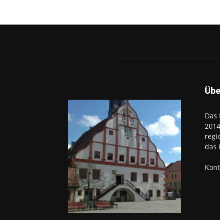
Übe
Das 
2014
regi
das 
Kont