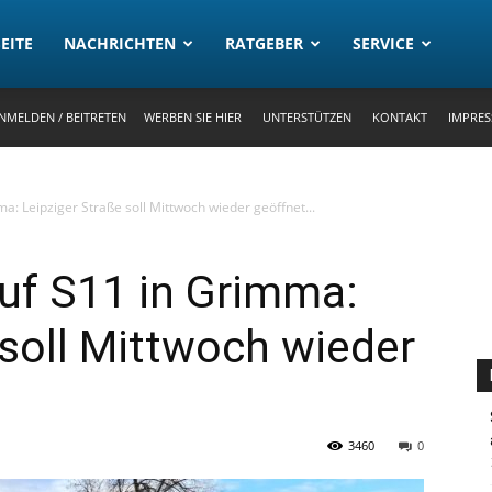
rtal
EITE
NACHRICHTEN
RATGEBER
SERVICE
NMELDEN / BEITRETEN
WERBEN SIE HIER
UNTERSTÜTZEN
KONTAKT
IMPRE
a: Leipziger Straße soll Mittwoch wieder geöffnet...
uf S11 in Grimma:
 soll Mittwoch wieder
3460
0