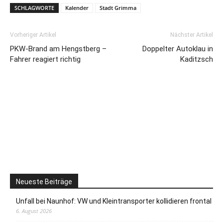
SCHLAGWORTE
Kalender
Stadt Grimma
Vorheriger Artikel
Nächster Artikel
PKW-Brand am Hengstberg –
Doppelter Autoklau in
Fahrer reagiert richtig
Kaditzsch
Neueste Beiträge
Unfall bei Naunhof: VW und Kleintransporter kollidieren frontal
6. August 2026