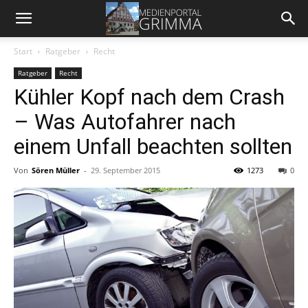
Start
Ratgeber
Recht
Ratgeber
Recht
Kühler Kopf nach dem Crash
– Was Autofahrer nach
einem Unfall beachten sollten
Von
Sören Müller
-
29. September 2015
1273
0