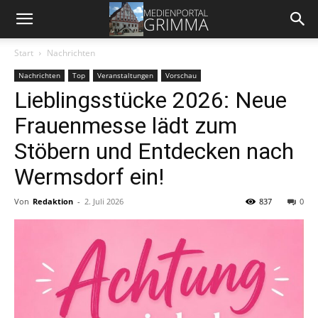
Start
Nachrichten
Nachrichten
Top
Veranstaltungen
Vorschau
Lieblingsstücke 2026: Neue
Frauenmesse lädt zum
Stöbern und Entdecken nach
Wermsdorf ein!
Von
Redaktion
-
2. Juli 2026
837
0