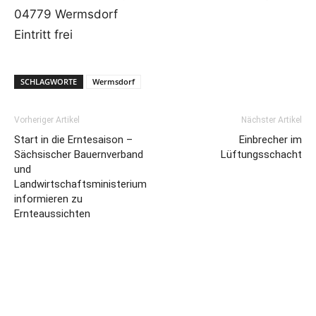
04779 Wermsdorf
Eintritt frei
SCHLAGWORTE
Wermsdorf
Vorheriger Artikel
Nächster Artikel
Start in die Erntesaison –
Einbrecher im
Sächsischer Bauernverband
Lüftungsschacht
und
Landwirtschaftsministerium
informieren zu
Ernteaussichten