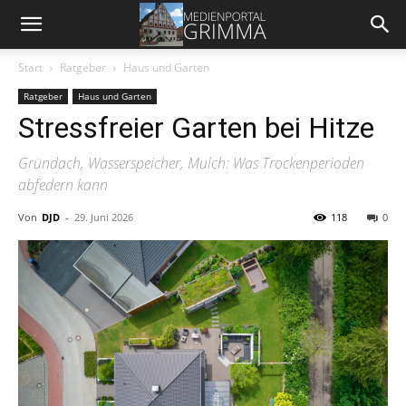
Start
Ratgeber
Haus und Garten
Ratgeber
Haus und Garten
Stressfreier Garten bei Hitze
Gründach, Wasserspeicher, Mulch: Was Trockenperioden
abfedern kann
Von
DJD
-
29. Juni 2026
118
0