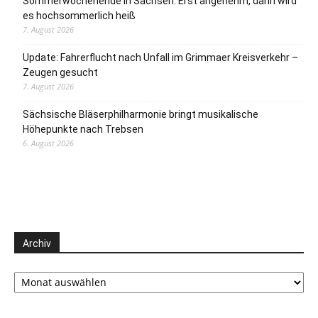
Sommerwochenende in Sachsen: Erst angenehm, dann wird
es hochsommerlich heiß
7. August 2026
Update: Fahrerflucht nach Unfall im Grimmaer Kreisverkehr –
Zeugen gesucht
7. August 2026
Sächsische Bläserphilharmonie bringt musikalische
Höhepunkte nach Trebsen
6. August 2026
Archiv
Archiv