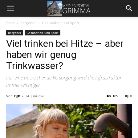
Start
Ratgeber
Gesundheit und Sport
Ratgeber
Gesundheit und Sport
Viel trinken bei Hitze – aber
haben wir genug
Trinkwasser?
Für eine ausreichende Versorgung wird die Infrastruktur
immer wichtiger
Von
DJD
-
24. Juni 2026
105
0