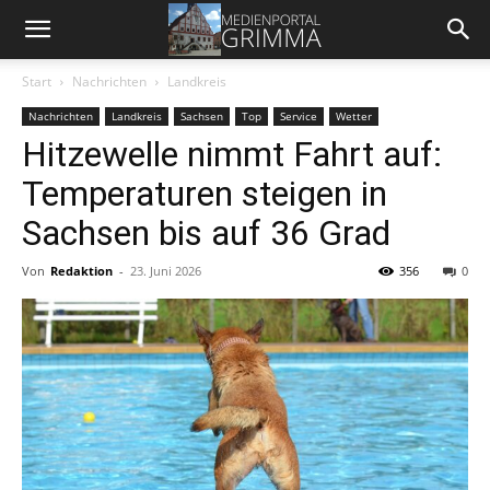
Start
Nachrichten
Landkreis
Nachrichten
Landkreis
Sachsen
Top
Service
Wetter
Hitzewelle nimmt Fahrt auf:
Temperaturen steigen in
Sachsen bis auf 36 Grad
Von
Redaktion
-
23. Juni 2026
356
0