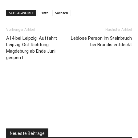
SCHLAGWORTE
Hitze
Sachsen
Vorheriger Artikel
Nächster Artikel
A14 bei Leipzig: Auffahrt
Leblose Person im Steinbruch
Leipzig-Ost Richtung
bei Brandis entdeckt
Magdeburg ab Ende Juni
gesperrt
Neueste Beiträge