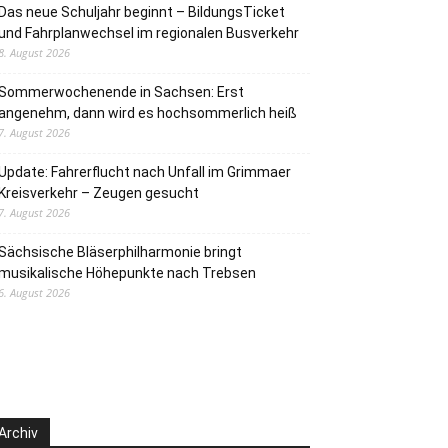
Das neue Schuljahr beginnt – BildungsTicket
und Fahrplanwechsel im regionalen Busverkehr
8. August 2026
Sommerwochenende in Sachsen: Erst
angenehm, dann wird es hochsommerlich heiß
7. August 2026
Update: Fahrerflucht nach Unfall im Grimmaer
Kreisverkehr – Zeugen gesucht
7. August 2026
Sächsische Bläserphilharmonie bringt
musikalische Höhepunkte nach Trebsen
6. August 2026
Archiv