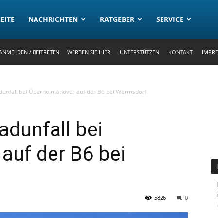
rtal
EITE
NACHRICHTEN
RATGEBER
SERVICE
ANMELDEN / BEITRETEN
WERBEN SIE HIER
UNTERSTÜTZEN
KONTAKT
IMPR
unfall bei Überholmanöver auf der B6 bei Wermsdorf
dunfall bei
auf der B6 bei
5826
0