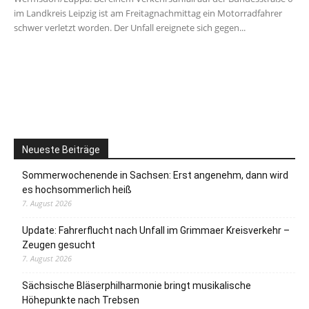
im Landkreis Leipzig ist am Freitagnachmittag ein Motorradfahrer
schwer verletzt worden. Der Unfall ereignete sich gegen...
Neueste Beiträge
Sommerwochenende in Sachsen: Erst angenehm, dann wird
es hochsommerlich heiß
7. August 2026
Update: Fahrerflucht nach Unfall im Grimmaer Kreisverkehr –
Zeugen gesucht
7. August 2026
Sächsische Bläserphilharmonie bringt musikalische
Höhepunkte nach Trebsen