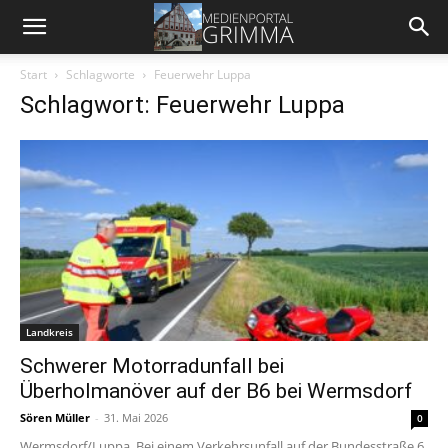
Start
Schlagworte
Feuerwehr Luppa
Schlagwort: Feuerwehr Luppa
Landkreis
Schwerer Motorradunfall bei
Überholmanöver auf der B6 bei Wermsdorf
Sören Müller
-
31. Mai 2026
0
Wermsdorf/Luppa. Bei einem Verkehrsunfall auf der Bundesstraße 6