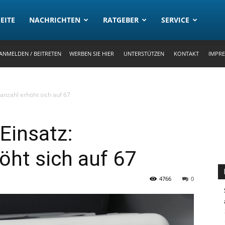
rtal
EITE
NACHRICHTEN
RATGEBER
SERVICE
ANMELDEN / BEITRETEN
WERBEN SIE HIER
UNTERSTÜTZEN
KONTAKT
IMPR
anzahl erhöht sich auf 67
Einsatz:
ht sich auf 67
4766
0