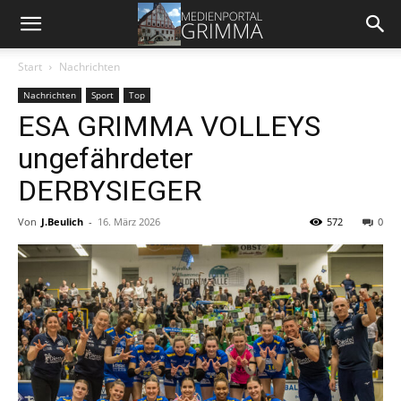
Start
Nachrichten
Nachrichten
Sport
Top
ESA GRIMMA VOLLEYS
ungefährdeter
DERBYSIEGER
Von
J.Beulich
-
16. März 2026
572
0