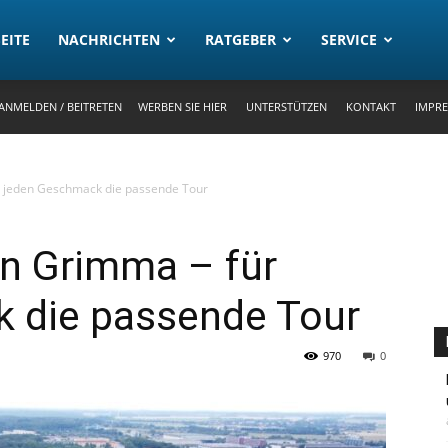
rtal
EITE
NACHRICHTEN
RATGEBER
SERVICE
ANMELDEN / BEITRETEN
WERBEN SIE HIER
UNTERSTÜTZEN
KONTAKT
IMPR
r jeden Geschmack die passende Tour
in Grimma – für
 die passende Tour
970
0