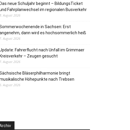
Das neue Schuljahr beginnt – BildungsTicket
und Fahrplanwechsel im regionalen Busverkehr
8. August 2026
Sommerwochenende in Sachsen: Erst
angenehm, dann wird es hochsommerlich heiß
7. August 2026
Update: Fahrerflucht nach Unfall im Grimmaer
Kreisverkehr – Zeugen gesucht
7. August 2026
Sächsische Bläserphilharmonie bringt
musikalische Höhepunkte nach Trebsen
6. August 2026
Archiv