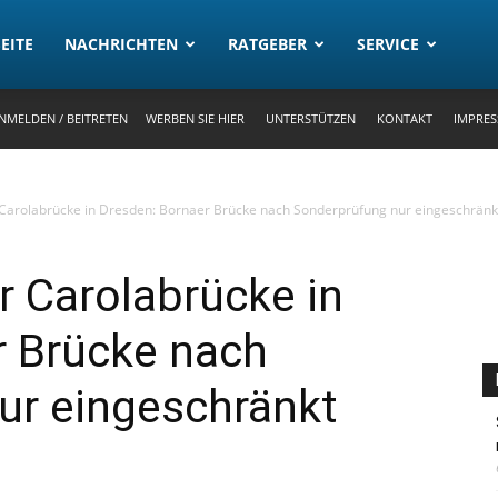
rtal
EITE
NACHRICHTEN
RATGEBER
SERVICE
NMELDEN / BEITRETEN
WERBEN SIE HIER
UNTERSTÜTZEN
KONTAKT
IMPRE
 Carolabrücke in Dresden: Bornaer Brücke nach Sonderprüfung nur eingeschränkt
r Carolabrücke in
r Brücke nach
ur eingeschränkt