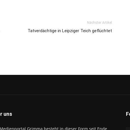
Nächster Artikel
n
Tatverdächtige in Leipziger Teich geflüchtet
r uns
F
Medienportal Grimma besteht in dieser Form seit Ende