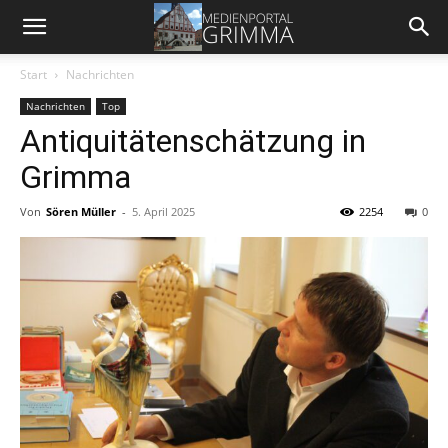
Start
Nachrichten
Nachrichten
Top
Antiquitätenschätzung in
Grimma
Von
Sören Müller
-
5. April 2025
2254
0