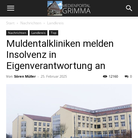
Start
Nachrichten
Landkreis
Nachrichten
Landkreis
Top
Muldentalkliniken melden
Insolvenz in
Eigenverantwortung an
Von
Sören Müller
-
25. Februar 2025
12160
0