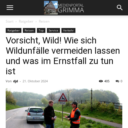
Start
Ratgeber
Reisen
Ratgeber
Reisen
Top
Service
Verkehr
Vorsicht, Wild! Wie sich
Wildunfälle vermeiden lassen
und was im Ernstfall zu tun
ist
Von
djd
-
21. Oktober 2024
405
0