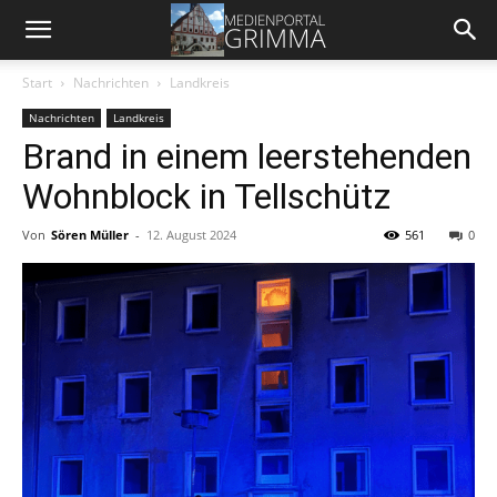
Start
Nachrichten
Landkreis
Nachrichten
Landkreis
Brand in einem leerstehenden
Wohnblock in Tellschütz
Von
Sören Müller
-
12. August 2024
561
0