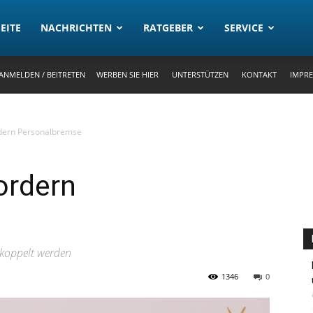
rtal
EITE
NACHRICHTEN
RATGEBER
SERVICE
ANMELDEN / BEITRETEN
WERBEN SIE HIER
UNTERSTÜTZEN
KONTAKT
IMPR
dern Personalbremse
ordern
ekoppelt werden
1346
0