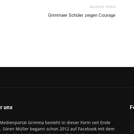
Nächster Artikel
Grimmaer Schüler zeigen Courage
r uns
F
Medienportal Grimma besteht in dieser Form seit Ende
. Sören Müller begann schon 2012 auf Facebook mit dem