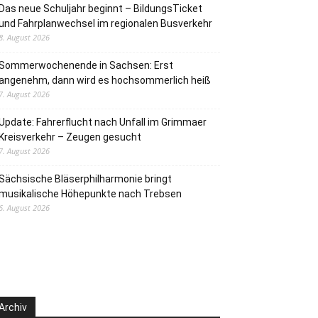
Das neue Schuljahr beginnt – BildungsTicket
und Fahrplanwechsel im regionalen Busverkehr
8. August 2026
Sommerwochenende in Sachsen: Erst
angenehm, dann wird es hochsommerlich heiß
7. August 2026
Update: Fahrerflucht nach Unfall im Grimmaer
Kreisverkehr – Zeugen gesucht
7. August 2026
Sächsische Bläserphilharmonie bringt
musikalische Höhepunkte nach Trebsen
6. August 2026
Archiv