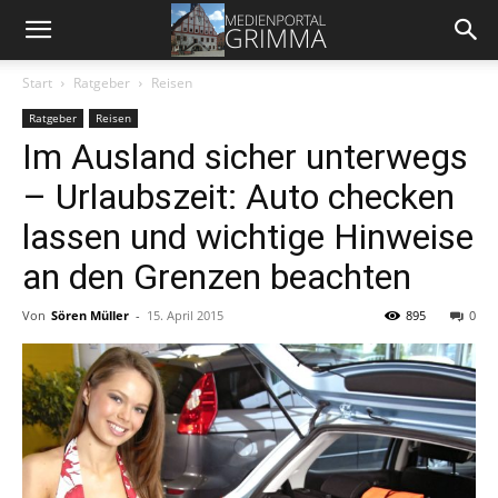
Start
Ratgeber
Reisen
Ratgeber
Reisen
Im Ausland sicher unterwegs
– Urlaubszeit: Auto checken
lassen und wichtige Hinweise
an den Grenzen beachten
Von
Sören Müller
-
15. April 2015
895
0