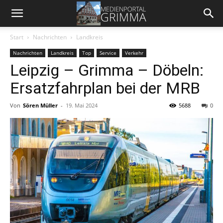
Start
Nachrichten
Landkreis
Nachrichten
Landkreis
Top
Service
Verkehr
Leipzig – Grimma – Döbeln:
Ersatzfahrplan bei der MRB
Von
Sören Müller
-
19. Mai 2024
5688
0