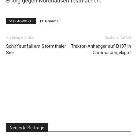
Erfolg gegen Nordhausen festmachen.
SCHLAGWORTE
FC Grimma
Vorheriger Artikel
Nächster Artikel
Schiffsunfall am Störmthaler
Traktor-Anhänger auf B107 in
See
Grimma umgekippt
Neueste Beiträge