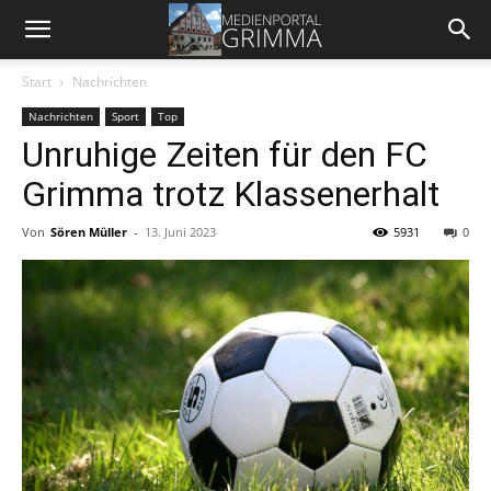
Start
Nachrichten
Nachrichten
Sport
Top
Unruhige Zeiten für den FC
Grimma trotz Klassenerhalt
Von
Sören Müller
-
13. Juni 2023
5931
0