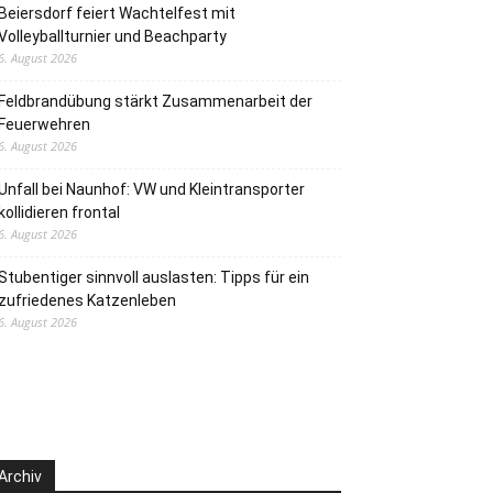
Beiersdorf feiert Wachtelfest mit
Volleyballturnier und Beachparty
6. August 2026
Feldbrandübung stärkt Zusammenarbeit der
Feuerwehren
6. August 2026
Unfall bei Naunhof: VW und Kleintransporter
kollidieren frontal
6. August 2026
Stubentiger sinnvoll auslasten: Tipps für ein
zufriedenes Katzenleben
6. August 2026
Archiv