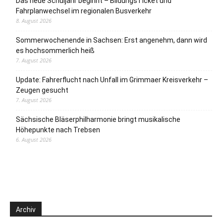
Das neue Schuljahr beginnt – BildungsTicket und
Fahrplanwechsel im regionalen Busverkehr
8. August 2026
Sommerwochenende in Sachsen: Erst angenehm, dann wird
es hochsommerlich heiß
7. August 2026
Update: Fahrerflucht nach Unfall im Grimmaer Kreisverkehr –
Zeugen gesucht
7. August 2026
Sächsische Bläserphilharmonie bringt musikalische
Höhepunkte nach Trebsen
6. August 2026
Archiv