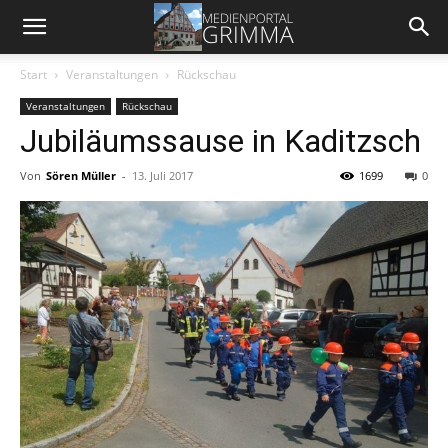
Start
Veranstaltungen
Rückschau
Veranstaltungen
Rückschau
Jubiläumssause in Kaditzsch
Von
Sören Müller
-
13. Juli 2017
1699
0