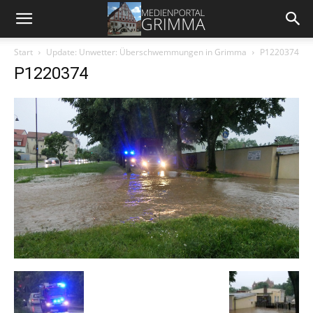
Start
Update: Unwetter: Überschwemmungen in Grimma
P1220374
P1220374