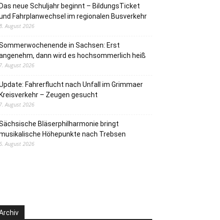
Das neue Schuljahr beginnt – BildungsTicket
und Fahrplanwechsel im regionalen Busverkehr
8. August 2026
Sommerwochenende in Sachsen: Erst
angenehm, dann wird es hochsommerlich heiß
7. August 2026
Update: Fahrerflucht nach Unfall im Grimmaer
Kreisverkehr – Zeugen gesucht
7. August 2026
Sächsische Bläserphilharmonie bringt
musikalische Höhepunkte nach Trebsen
6. August 2026
Archiv