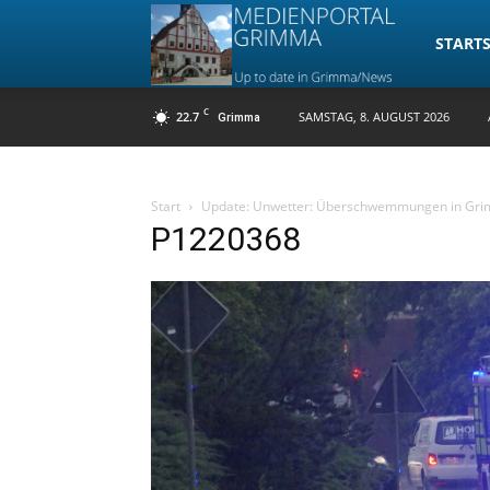
Medienpo
STARTS
C
22.7
SAMSTAG, 8. AUGUST 2026
Grimma
Grimma
Start
Update: Unwetter: Überschwemmungen in Gr
P1220368