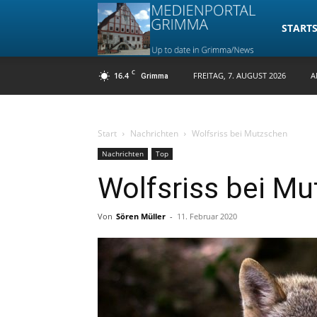
Medienpo
STARTS
C
16.4
FREITAG, 7. AUGUST 2026
A
Grimma
Grimma
Start
Nachrichten
Wolfsriss bei Mutzschen
Nachrichten
Top
Wolfsriss bei M
Von
Sören Müller
-
11. Februar 2020