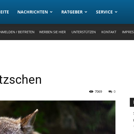
rtal
EITE
NACHRICHTEN
RATGEBER
SERVICE
NMELDEN / BEITRETEN
WERBEN SIE HIER
UNTERSTÜTZEN
KONTAKT
IMPRE
utzschen
7069
0