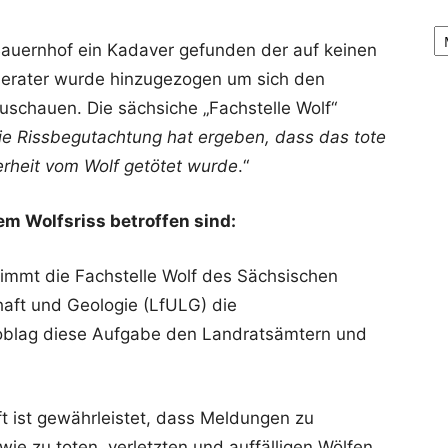
Ar
uernhof ein Kadaver gefunden der auf keinen
sberater wurde hinzugezogen um sich den
schauen. Die sächsiche „Fachstelle Wolf“
ie Rissbegutachtung hat ergeben, dass das tote
erheit vom Wolf getötet wurde
.“
em Wolfsriss betroffen sind:
immt die Fachstelle Wolf des Sächsischen
aft und Geologie (LfULG) die
 oblag diese Aufgabe den Landratsämtern und
t ist gewährleistet, dass Meldungen zu
ie zu toten, verletzten und auffälligen Wölfen