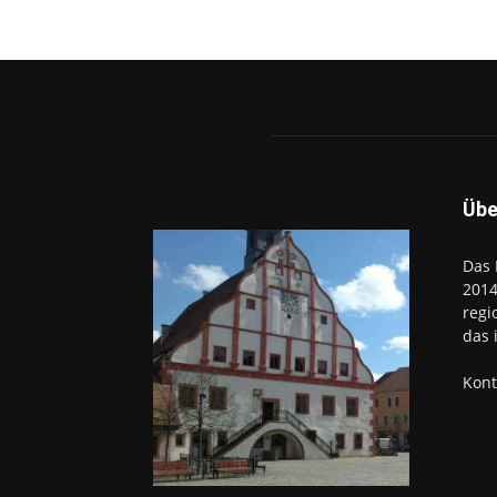
Übe
Das 
2014
regi
das 
Kont