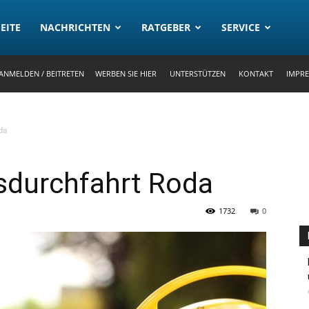
rtal
EITE
NACHRICHTEN
RATGEBER
SERVICE
ANMELDEN / BEITRETEN
WERBEN SIE HIER
UNTERSTÜTZEN
KONTAKT
IMPR
da
sdurchfahrt Roda
1732
0