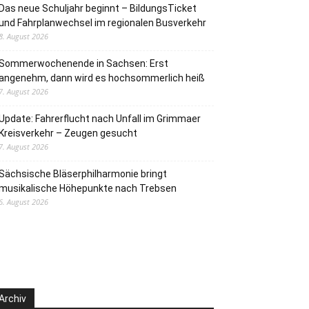
Das neue Schuljahr beginnt – BildungsTicket
und Fahrplanwechsel im regionalen Busverkehr
8. August 2026
Sommerwochenende in Sachsen: Erst
angenehm, dann wird es hochsommerlich heiß
7. August 2026
Update: Fahrerflucht nach Unfall im Grimmaer
Kreisverkehr – Zeugen gesucht
7. August 2026
Sächsische Bläserphilharmonie bringt
musikalische Höhepunkte nach Trebsen
6. August 2026
Archiv