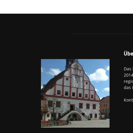
Übe
Das 
2014
regi
das 
Kont