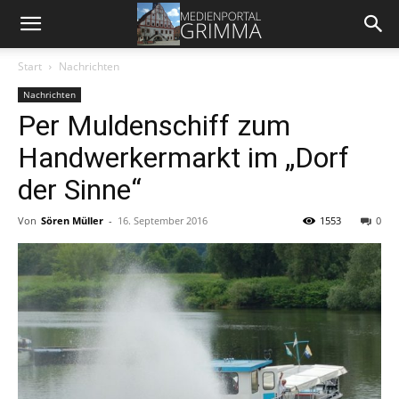
Start
Nachrichten
Nachrichten
Per Muldenschiff zum
Handwerkermarkt im „Dorf
der Sinne“
Von
Sören Müller
-
16. September 2016
1553
0