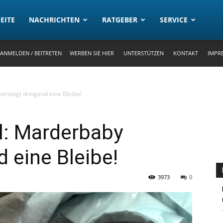
rtal
EITE
NACHRICHTEN
RATGEBER
SERVICE
ANMELDEN / BEITRETEN
WERBEN SIE HIER
UNTERSTÜTZEN
KONTAKT
IMPR
benötigt dringend eine Bleibe!
ll: Marderbaby
 eine Bleibe!
3973
0