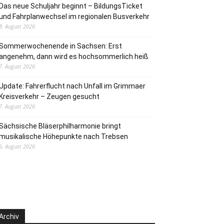
Das neue Schuljahr beginnt – BildungsTicket
und Fahrplanwechsel im regionalen Busverkehr
8. August 2026
Sommerwochenende in Sachsen: Erst
angenehm, dann wird es hochsommerlich heiß
7. August 2026
Update: Fahrerflucht nach Unfall im Grimmaer
Kreisverkehr – Zeugen gesucht
7. August 2026
Sächsische Bläserphilharmonie bringt
musikalische Höhepunkte nach Trebsen
6. August 2026
Archiv