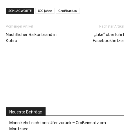
SCHLAGWORTE
800 Jahre
Großbardau
Vorheriger Artikel
Nächster Artikel
Nächtlicher Balkonbrand in
„Like“ überführt
Köhra
Facebookhetzer
Neueste Beiträge
Mann kehrt nicht ans Ufer zurück – Großeinsatz am
Moritzsee