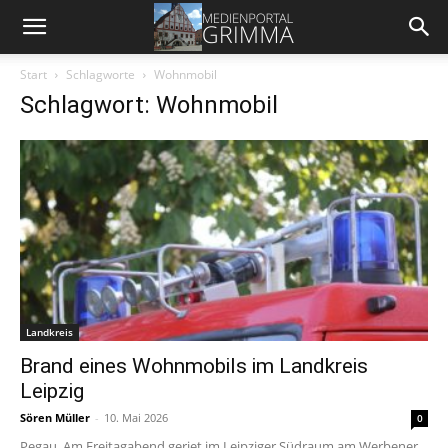
Start
Schlagworte
Wohnmobil
Schlagwort: Wohnmobil
Landkreis
Brand eines Wohnmobils im Landkreis
Leipzig
Sören Müller
-
10. Mai 2026
0
Pegau. Am Freitagabend geriet im Leipziger Südraum am Werbener