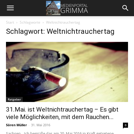
Start
Schlagworte
Weltnichtrauchertag
Schlagwort: Weltnichtrauchertag
Ratgeber
31.Mai. ist Weltnichtrauchertag – Es gibt
viele Möglichkeiten, mit dem Rauchen...
Sören Müller
-
31. Mai 2016
0
Sachsen. „Ich begrüße das am 20. Mai 2016 in Kraft getretene