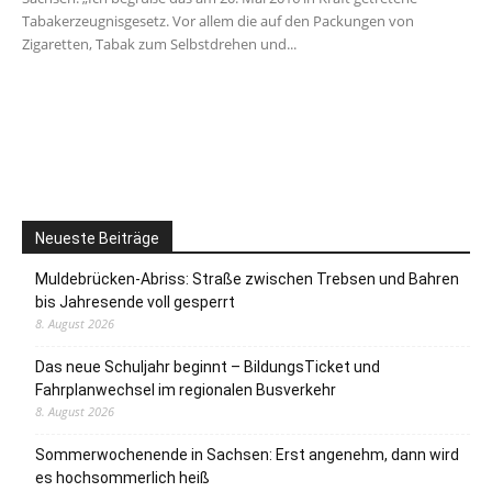
Tabakerzeugnisgesetz. Vor allem die auf den Packungen von
Zigaretten, Tabak zum Selbstdrehen und...
Neueste Beiträge
Muldebrücken-Abriss: Straße zwischen Trebsen und Bahren
bis Jahresende voll gesperrt
8. August 2026
Das neue Schuljahr beginnt – BildungsTicket und
Fahrplanwechsel im regionalen Busverkehr
8. August 2026
Sommerwochenende in Sachsen: Erst angenehm, dann wird
es hochsommerlich heiß