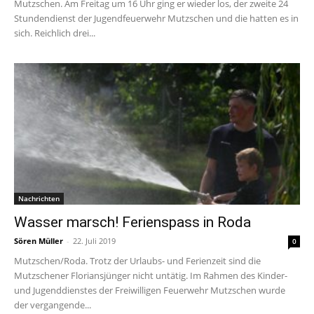
Mutzschen. Am Freitag um 16 Uhr ging er wieder los, der zweite 24
Stundendienst der Jugendfeuerwehr Mutzschen und die hatten es in
sich. Reichlich drei...
Nachrichten
Wasser marsch! Ferienspass in Roda
Sören Müller
-
22. Juli 2019
0
Mutzschen/Roda. Trotz der Urlaubs- und Ferienzeit sind die
Mutzschener Floriansjünger nicht untätig. Im Rahmen des Kinder-
und Jugenddienstes der Freiwilligen Feuerwehr Mutzschen wurde
der vergangende...