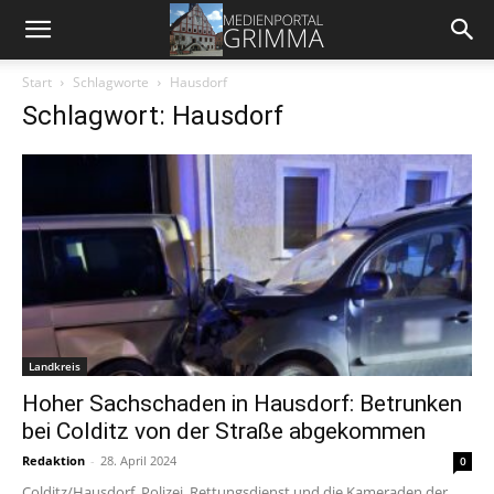
Start
Schlagworte
Hausdorf
Schlagwort: Hausdorf
Landkreis
Hoher Sachschaden in Hausdorf: Betrunken
bei Colditz von der Straße abgekommen
Redaktion
-
28. April 2024
0
Colditz/Hausdorf. Polizei, Rettungsdienst und die Kameraden der