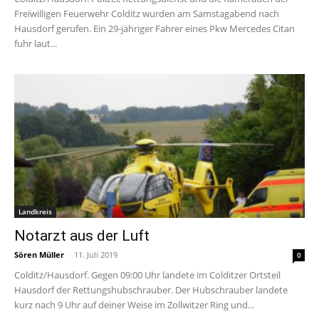
Freiwilligen Feuerwehr Colditz wurden am Samstagabend nach
Hausdorf gerufen. Ein 29-jähriger Fahrer eines Pkw Mercedes Citan
fuhr laut...
Landkreis
Notarzt aus der Luft
Sören Müller
-
11. Juli 2019
0
Colditz/Hausdorf. Gegen 09:00 Uhr landete im Colditzer Ortsteil
Hausdorf der Rettungshubschrauber. Der Hubschrauber landete
kurz nach 9 Uhr auf deiner Weise im Zollwitzer Ring und...