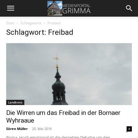
Start
Schlagworte
Freibad
Schlagwort: Freibad
Landkreis
Die Wirren um das Freibad in der Bornaer
Wyhraaue
Sören Müller
-
20. Mai 2016
0
Borna. Hoch emotional ist die derzeitige Debatte um den