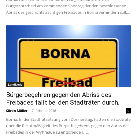
Bürgerentscheid am kommenden Sonntag der den beschlossenen
Abriss des geschichtsträchtigen Freibades in Borna verhindern soll....
Landkreis
Bürgerbegehren gegen den Abriss des
Freibades fällt bei den Stadträten durch.
Sören Müller
-
7. Februar 2016
0
Borna. In der Stadtratssitzung vom Donnerstag, hatten die Stadträte
über die Rechtmäßigkeit des Bürgerbegehrens gegen den Abriss des
Freibades in der Wyhraaue zu entscheiden. ...