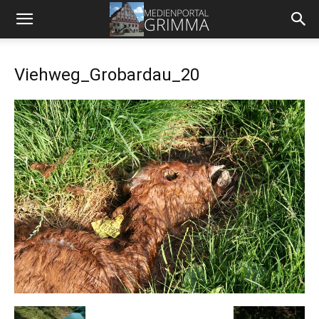
Viehweg_Grobardau_20