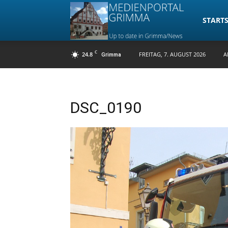
Medienpo
STARTS
C
24.8
FREITAG, 7. AUGUST 2026
A
Grimma
Grimma
DSC_0190