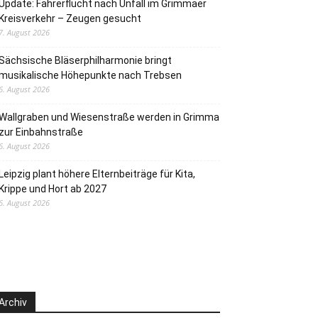
Update: Fahrerflucht nach Unfall im Grimmaer
Kreisverkehr – Zeugen gesucht
7. August 2026
Sächsische Bläserphilharmonie bringt
musikalische Höhepunkte nach Trebsen
6. August 2026
Wallgraben und Wiesenstraße werden in Grimma
zur Einbahnstraße
6. August 2026
Leipzig plant höhere Elternbeiträge für Kita,
Krippe und Hort ab 2027
6. August 2026
Archiv