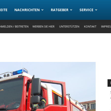
rtal
EITE
NACHRICHTEN
RATGEBER
SERVICE
NMELDEN / BEITRETEN
WERBEN SIE HIER
UNTERSTÜTZEN
KONTAKT
IMPRE