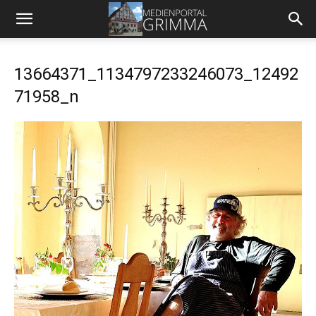
13664371_1134797233246073_12492
71958_n