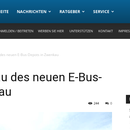
rtal
EITE
NACHRICHTEN
RATGEBER
SERVICE
NMELDEN / BEITRETEN
WERBEN SIE HIER
UNTERSTÜTZEN
KONTAKT
IMPRE
 des neuen E-Bus-Depots in Zwenkau
au des neuen E-Bus-
au
244
0