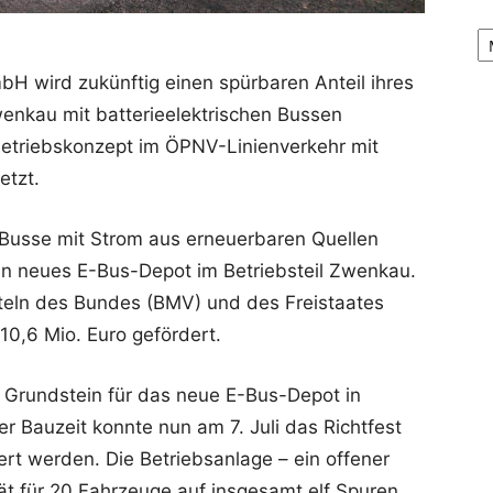
Ar
H wird zukünftig einen spürbaren Anteil ihres
enkau mit batterieelektrischen Bussen
Betriebskonzept im ÖPNV-Linienverkehr mit
etzt.
Busse mit Strom aus erneuerbaren Quellen
 ein neues E-Bus-Depot im Betriebsteil Zwenkau.
tteln des Bundes (BMV) und des Freistaates
0,6 Mio. Euro gefördert.
 Grundstein für das neue E-Bus-Depot in
 Bauzeit konnte nun am 7. Juli das Richtfest
rt werden. Die Betriebsanlage – ein offener
tät für 20 Fahrzeuge auf insgesamt elf Spuren