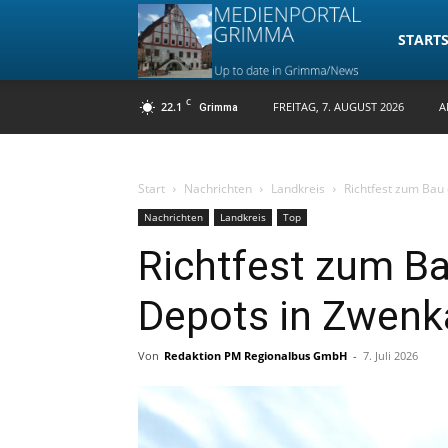
Medienpo
STARTS
C
22.1
FREITAG, 7. AUGUST 2026
A
Grimma
Grimma
Start
Nachrichten
Landkreis
Richtfest zum Bau
Nachrichten
Landkreis
Top
Richtfest zum B
Depots in Zwenk
Von
Redaktion PM Regionalbus GmbH
-
7. Juli 2026