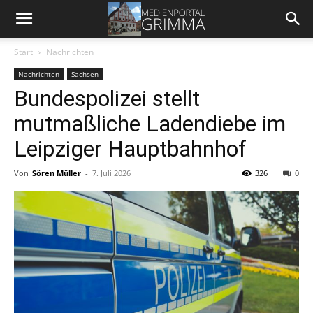
Start
Nachrichten
Nachrichten
Sachsen
Bundespolizei stellt
mutmaßliche Ladendiebe im
Leipziger Hauptbahnhof
Von
Sören Müller
-
7. Juli 2026
326
0