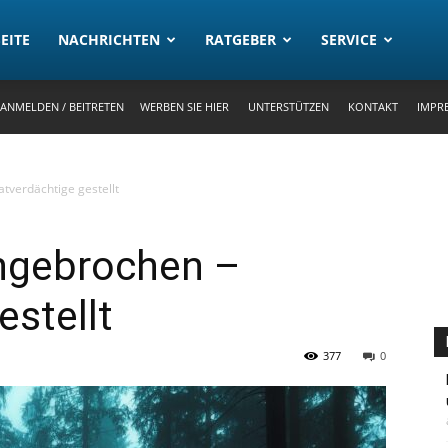
rtal
EITE
NACHRICHTEN
RATGEBER
SERVICE
ANMELDEN / BEITRETEN
WERBEN SIE HIER
UNTERSTÜTZEN
KONTAKT
IMPR
tverdächtige gestellt
ngebrochen –
estellt
377
0