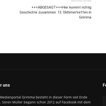
Nächster Artikel
+++ABGESAGT+++Hier kommt richtig
Geschichte zusammen: 13. Oldtimertreffen in
Grimma
r uns
F
Medienportal Grimma besteht in dieser Form seit Ende
. Sören Müller begann schon 2012 auf Facebook mit dem