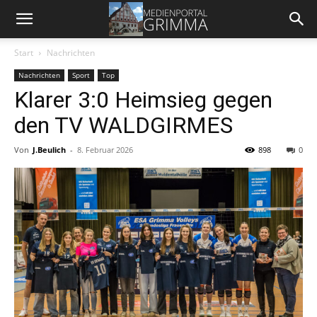
Start
Nachrichten
Nachrichten
Sport
Top
Klarer 3:0 Heimsieg gegen
den TV WALDGIRMES
Von
J.Beulich
-
8. Februar 2026
898
0